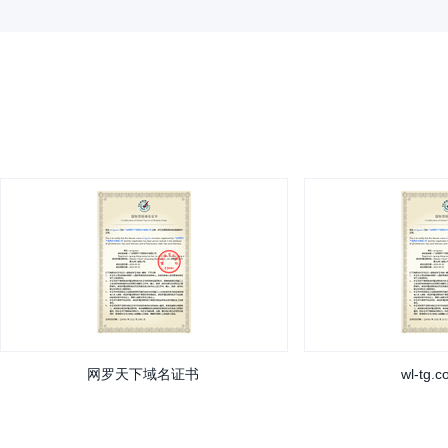
网罗天下域名证书
wl-tg.c