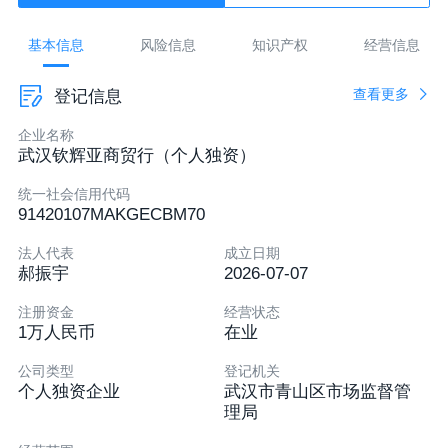
暂无邮箱
基本信息
风险信息
知识产权
经营信息
湖北省武汉市青山区工人村街道建设十路63号青馨
查看更多
登记信息
居3栋9号网商
认证后可发布
企业名称
武汉钦辉亚商贸行（个人独资）
统一社会信用代码
91420107MAKGECBM70
法人代表
成立日期
郝振宇
2026-07-07
注册资金
经营状态
1万人民币
在业
公司类型
登记机关
个人独资企业
武汉市青山区市场监督管
理局